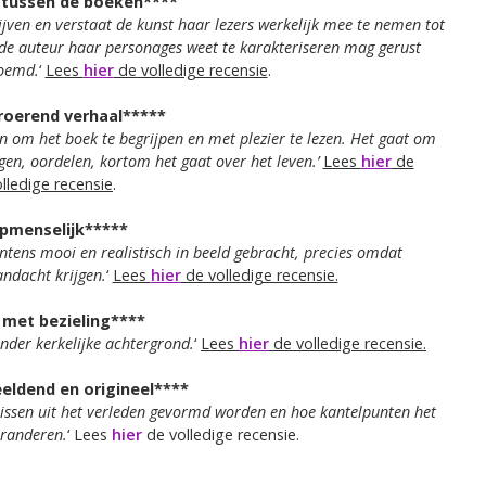
l tussen de boeken****
rijven en verstaat de kunst haar lezers werkelijk mee te nemen tot
 de auteur haar personages weet te karakteriseren mag gerust
oemd.
‘
Lees
hier
de volledige recensie
.
roerend verhaal*****
zijn om het boek te begrijpen en met plezier te lezen. Het gaat om
n, oordelen, kortom het gaat over het leven.’
Lees
hier
de
lledige recensie
.
pmenselijk*****
intens mooi en realistisch in beeld gebracht, precies omdat
andacht krijgen.
‘
Lees
hier
de volledige recensie.
met bezieling****
nder kerkelijke achtergrond.
‘
Lees
hier
de volledige recensie.
eeldend en origineel****
ssen uit het verleden gevormd worden en hoe kantelpunten het
randeren.
‘ Lees
hier
de volledige recensie.