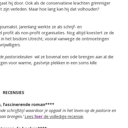
gaat hij door. Ook als de conservatieve krachten grimmiger
zijn verleden. Maar hoe lang kan hij dat volhouden?
journalist. Jarenlang werkte ze als schrijf- en
profit als non-profit organisaties. Nog altijd koestert ze de
 in het bisdom Utrecht, vooral vanwege de ontmoetingen
ijwilligers.
 de pastoriekeuken
wil ze bovenal een ode brengen aan al die
orgen voor warme, gastvrije plekken in een soms kille
RECENSIES
, fascinerende roman****
e schrijfstijl waardoor je opgaat in het leven op de
pastorie en
aan brengen.’
Lees
hier
de volledige recensie
.