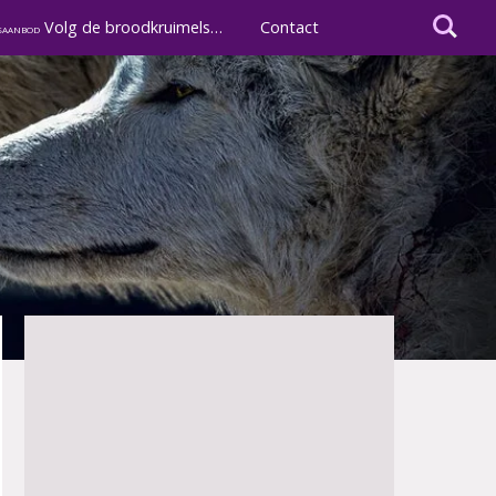
I'm looking
Volg de broodkruimels…
Contact
saanbod