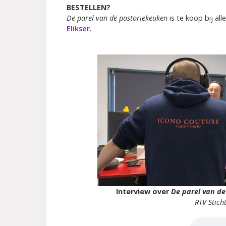
BESTELLEN?
De parel van de pastoriekeuken
is te koop bij al
Elikser
.
Interview over
De parel van d
RTV Stich