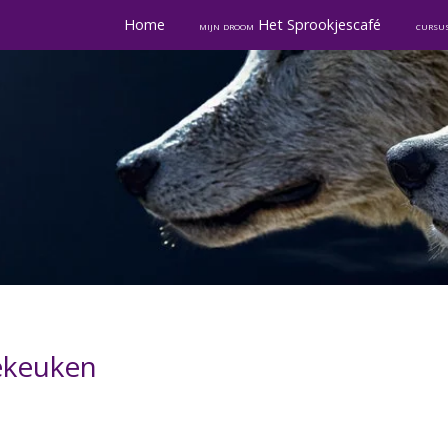
Home
Het Sprookjescafé
mijn droom
cursu
iekeuken