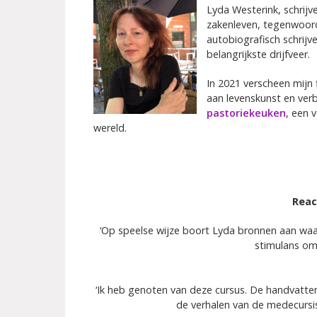
Lyda Westerink, schrijve
zakenleven, tegenwoord
autobiografisch schrijv
belangrijkste drijfveer.
In 2021 verscheen mijn
aan levenskunst en ver
pastoriekeuken
, een 
wereld.
Reac
‘Op speelse wijze boort Lyda bronnen aan waar
stimulans om 
‘Ik heb genoten van deze cursus. De handvatte
de verhalen van de medecursis