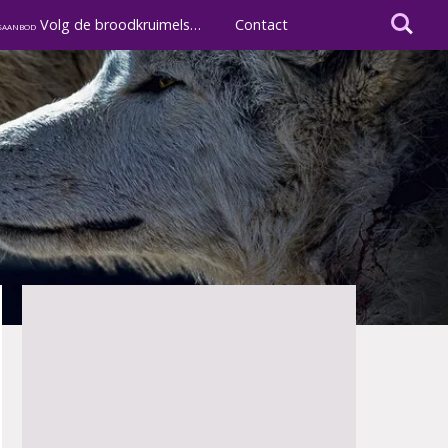
I'm looking
Volg de broodkruimels…
Contact
saanbod