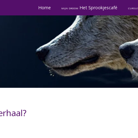
Home
Het Sprookjescafé
mijn droom
cursu
erhaal?